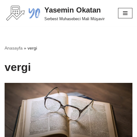
Yasemin Okatan
İçeriğe
Serbest Muhasebeci Mali Müşavir
geç
Anasayfa
»
vergi
vergi